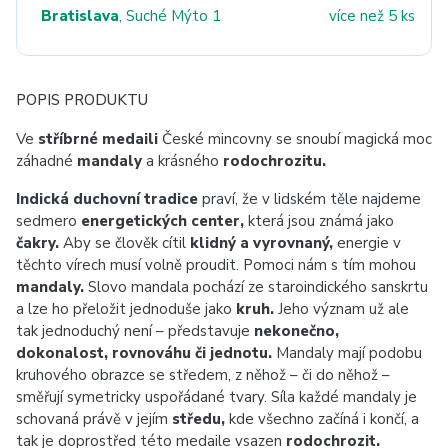
Bratislava
, Suché Mýto 1
více než 5 ks
POPIS PRODUKTU
Ve
stříbrné medaili
České mincovny se snoubí magická moc
záhadné
mandaly
a krásného
rodochrozitu.
Indická duchovní tradice
praví, že v lidském těle najdeme
sedmero
energetických center,
která jsou známá jako
čakry.
Aby se člověk cítil
klidný a vyrovnaný,
energie v
těchto vírech musí volně proudit. Pomoci nám s tím mohou
mandaly.
Slovo mandala pochází ze staroindického sanskrtu
a lze ho přeložit jednoduše jako
kruh.
Jeho význam už ale
tak jednoduchý není – představuje
nekonečno,
dokonalost, rovnováhu či jednotu.
Mandaly mají podobu
kruhového obrazce se středem, z něhož – či do něhož –
směřují symetricky uspořádané tvary. Síla každé mandaly je
schovaná právě v jejím
středu,
kde všechno začíná i končí, a
tak je doprostřed této medaile vsazen
rodochrozit.