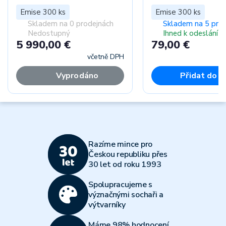
Emise 300 ks
Emise 300 ks
Skladem na 0 prodejnách
Skladem na 5 pro
Nedostupný
Ihned k odeslání
5 990,00 €
79,00 €
včetně DPH
Vyprodáno
Přidat do k
Razíme mince pro
Českou republiku přes
30 let od roku 1993
Spolupracujeme s
význačnými sochaři a
výtvarníky
Máme 98% hodnocení