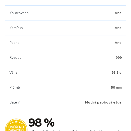
Kolorovaná
Ano
Kamínky
Ano
Patina
Ano
Ryzost
999
Váha
93,3 g
Průměr
50 mm
Balení
Modrá papírová etue
98 %