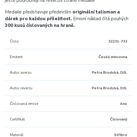
ještě podrobněji na reverzní straně medaile
Medaile představuje především
originální talisman a
dárek pro každou příležitost.
Emisní náklad čítá pouhých
300 kusů číslovaných na hraně.
Číslo
32231-733
Emitent
Česká mincovna
Autor averzu
Petra Brodská, DiS.
Autor reverzu
Petra Brodská, DiS.
Číslovaná emise
Ano
Certifikát
Číslovaný
Materiál
Stříbro