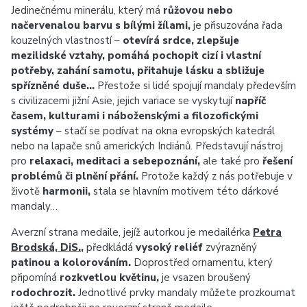
Jedinečnému minerálu, který má
růžovou nebo
načervenalou barvu s bílými žílami,
je přisuzována řada
kouzelných vlastností –
otevírá srdce, zlepšuje
mezilidské vztahy, pomáhá pochopit cizí i vlastní
potřeby, zahání samotu, přitahuje lásku a sbližuje
spřízněné duše…
Přestože si lidé spojují mandaly především
s civilizacemi jižní Asie, jejich variace se vyskytují
napříč
časem, kulturami i náboženskými a filozofickými
systémy
– stačí se podívat na okna evropských katedrál
nebo na lapače snů amerických Indiánů. Představují nástroj
pro
relaxaci, meditaci a sebepoznání,
ale také pro
řešení
problémů či plnění přání.
Protože každý z nás potřebuje v
životě
harmonii,
stala se hlavním motivem této dárkové
mandaly…
Averzní strana medaile, jejíž autorkou je medailérka
Petra
Brodská, DiS.
,
předkládá
vysoký reliéf
zvýrazněný
patinou a kolorováním.
Doprostřed ornamentu, který
připomíná
rozkvetlou květinu,
je vsazen broušený
rodochrozit.
Jednotlivé prvky mandaly můžete prozkoumat