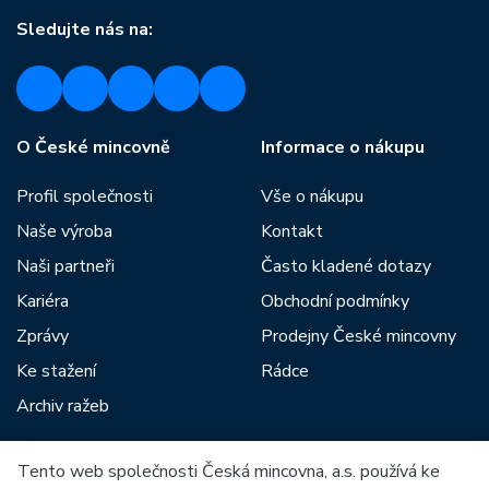
Sledujte nás na:
O České mincovně
Informace o nákupu
Profil společnosti
Vše o nákupu
Naše výroba
Kontakt
Naši partneři
Často kladené dotazy
Kariéra
Obchodní podmínky
Zprávy
Prodejny České mincovny
Ke stažení
Rádce
Archiv ražeb
Tento web společnosti Česká mincovna, a.s. používá ke
Mezi naše partnery patří: