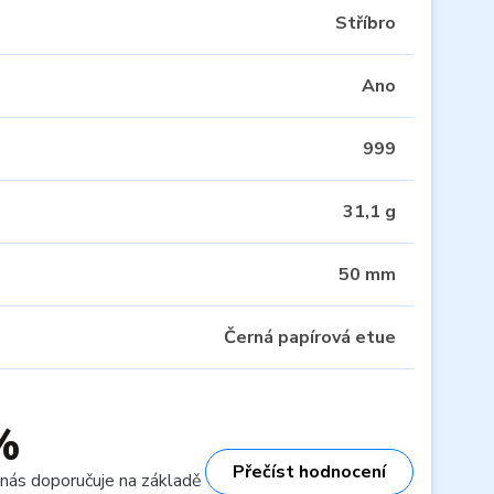
Stříbro
Ano
999
31,1 g
50 mm
Černá papírová etue
%
Přečíst hodnocení
 nás doporučuje na základě