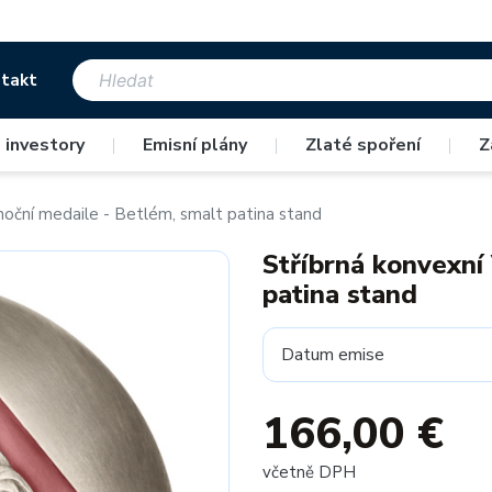
takt
 investory
|
Emisní plány
|
Zlaté spoření
|
Z
noční medaile - Betlém, smalt patina stand
Stříbrná konvexní
patina stand
Datum emise
166,00 €
včetně DPH