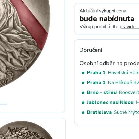
Aktuální výkupní cena
bude nabídnuta
Next
Výkup probíhá dle
pravidel
Doručení
Osobní odběr na prode
Praha 1
, Havelská 50
Praha 1
, Na Příkopě 8
Brno - střed
, Roosvel
Jablonec nad Nisou
, 
Bratislava
, Suché Mýt