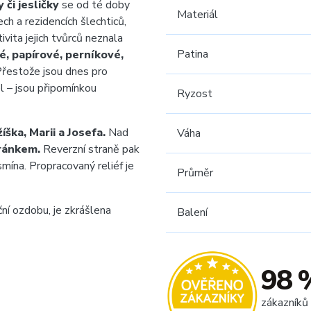
 či jesličky
se od té doby
Materiál
h a rezidencích šlechticů,
vita jejich tvůrců neznala
Patina
é, papírové, perníkové,
Přestože jsou dnes pro
el – jsou připomínkou
Ryzost
žíška, Marii a Josefa.
Nad
Váha
eránkem.
Reverzní straně pak
smína. Propracovaný reliéf je
Průměr
ní ozdobu, je zkrášlena
Balení
98 
zákazníků