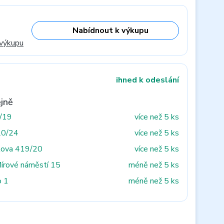
Nabídnout k výkupu
 výkupu
ihned k odeslání
jně
3/19
více než 5 ks
20/24
více než 5 ks
tova 419/20
více než 5 ks
Mírové náměstí 15
méně než 5 ks
o 1
méně než 5 ks