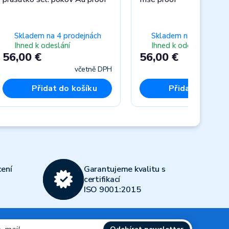
Skladem na 4 prodejnách
Skladem na 5 prodejn
Ihned k odeslání
Ihned k odeslání
56,00 €
56,00 €
včetně DPH
včet
Přidat do košíku
Přidat do koší
Next
ení
Garantujeme kvalitu s
certifikací
ISO 9001:2015