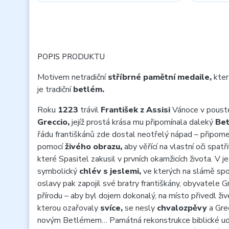
POPIS PRODUKTU
Motivem netradiční
stříbrné pamětní medaile,
kter
je tradiční
betlém.
Roku
1223
trávil
František z Assisi
Vánoce v pouste
Greccio,
jejíž prostá krása mu připomínala daleký
Bet
řádu františkánů zde dostal neotřelý nápad – připo
pomocí
živého obrazu,
aby věřící na vlastní oči spatř
které Spasitel zakusil v prvních okamžicích života. V 
symbolický
chlév s jeslemi,
ve kterých na slámě sp
oslavy pak zapojil své bratry františkány, obyvatele G
přírodu – aby byl dojem dokonalý, na místo přivedl ži
kterou ozařovaly
svíce,
se nesly
chvalozpěvy
a Gre
novým Betlémem… Památná rekonstrukce biblické ud