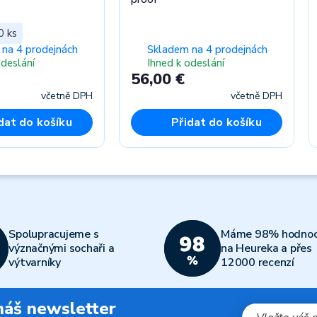
0 ks
na 4 prodejnách
Skladem na 4 prodejnách
odeslání
Ihned k odeslání
56,00 €
včetně DPH
včetně DPH
dat do košíku
Přidat do košíku
Spolupracujeme s
Máme 98% hodnoc
význačnými sochaři a
na Heureka a přes
výtvarníky
12000 recenzí
 náš newsletter