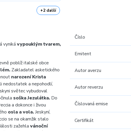
+2 další
Číslo
á vyniká
vypouklým tvarem,
Emitent
vně poblíž italské obce
lém.
Zakladatel asketického
Autor averzu
menout
narození Krista
ili nedostatek a nepohodlí,
Autor reverzu
jeskyni světec vybudoval
očinula
soška Jezulátka.
Do
Číslovaná emise
reccia a dokonce i živou
vého
osla a vola.
Jeskyní,
ccio se na okamžik stalo
Certifikát
álosti zažehla
vánoční