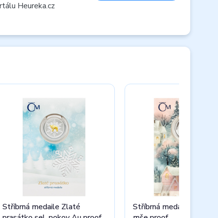
rtálu Heureka.cz
Stříbrná medaile Zlaté
Stříbrná medaile Půlnočn
prasátko sel. pokov Au proof
mše proof