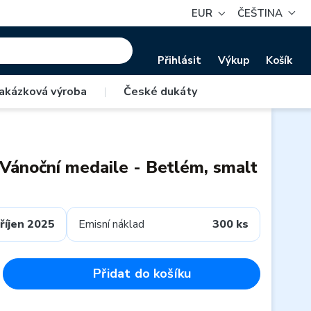
EUR
ČEŠTINA
Přihlásit
Výkup
Košík
akázková výroba
|
České dukáty
 Vánoční medaile - Betlém, smalt
říjen 2025
Emisní náklad
300 ks
Přidat do košíku