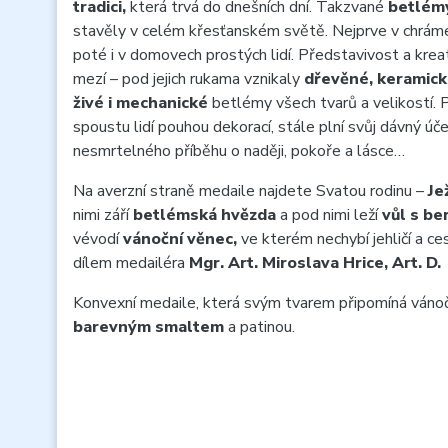
tradici,
která trvá do dnešních dní. Takzvané
betlémy
stavěly v celém křesťanském světě. Nejprve v chrámec
poté i v domovech prostých lidí. Představivost a kreati
mezí – pod jejich rukama vznikaly
dřevěné, keramick
živé i mechanické
betlémy všech tvarů a velikostí. 
spoustu lidí pouhou dekorací, stále plní svůj dávný úč
nesmrtelného příběhu o naději, pokoře a lásce…
Na averzní straně medaile najdete Svatou rodinu –
Je
nimi září
betlémská hvězda
a pod nimi leží
vůl s b
vévodí
vánoční věnec,
ve kterém nechybí jehličí a ce
dílem medailéra
Mgr. Art. Miroslava Hrice, Art. D.
Konvexní medaile, která svým tvarem připomíná vánoč
barevným smaltem
a patinou.