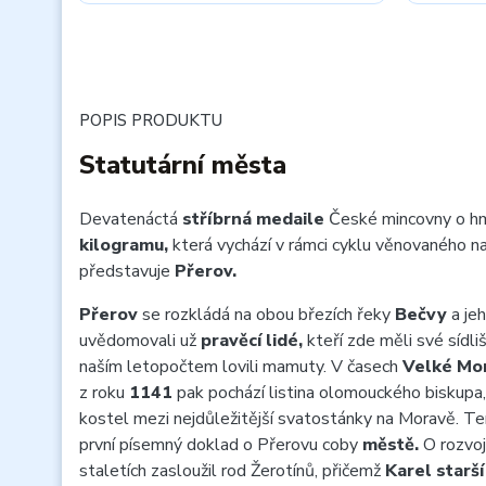
POPIS PRODUKTU
Statutární města
Devatenáctá
stříbrná medaile
České mincovny o h
kilogramu,
která vychází v rámci cyklu věnovaného 
představuje
Přerov.
Přerov
se rozkládá na obou březích řeky
Bečvy
a je
uvědomovali už
pravěcí lidé,
kteří zde měli své sídliš
naším letopočtem lovili mamuty. V časech
Velké Mo
z roku
1141
pak pochází listina olomouckého biskupa, 
kostel mezi nejdůležitější svatostánky na Moravě. 
první písemný doklad o Přerovu coby
městě.
O rozvoj
staletích zasloužil rod Žerotínů, přičemž
Karel starší