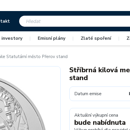
takt
 investory
|
Emisní plány
|
Zlaté spoření
|
Z
aile Statutární město Přerov stand
Stříbrná kilová m
stand
Datum emise
Aktuální výkupní cena
bude nabídnuta