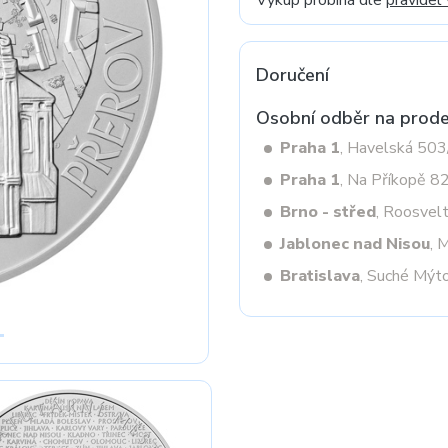
Výkup probíhá dle
pravidel
Doručení
Next
Osobní odběr na prode
Praha 1
, Havelská 50
Praha 1
, Na Příkopě 8
Brno - střed
, Roosvel
Jablonec nad Nisou
, 
Bratislava
, Suché Mýt