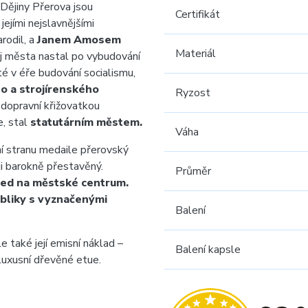
. Dějiny Přerova jsou
Certifikát
 jejími nejslavnějšími
rodil, a
Janem Amosem
Materiál
oj města nastal po vybudování
é v éře budování socialismu,
o a strojírenského
Ryzost
 dopravní křižovatkou
, stal
statutárním městem.
Váha
ní stranu medaile přerovský
i barokně přestavěný.
Průměr
led na městské centrum.
bliky s vyznačenými
Balení
 také její emisní náklad –
Balení kapsle
luxusní dřevěné etue.