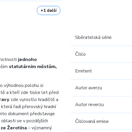
+1 další
Sběratelská série
Číslo
motnosti
jednoho
našim
statutárním městům,
Emitent
ho výhodnou polohu si
Autor averzu
tě a kteří zde tisíce let před
ravy
zde vyrostlo hradiště a
Autor reverzu
která řadí přerovský hradní
Tento dokument představuje
 oblasti se v pozdějších
Číslovaná emise
 ze Žerotína
– významný