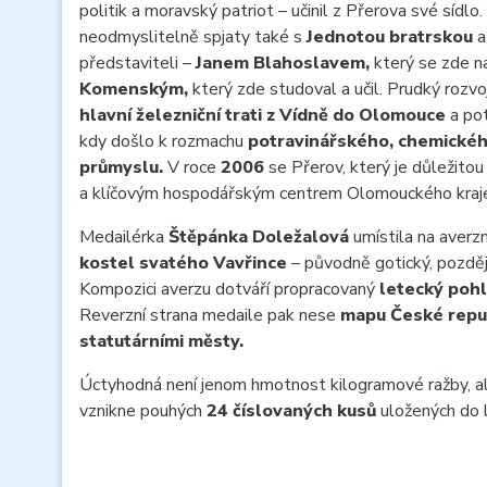
politik a moravský patriot – učinil z Přerova své sídlo
neodmyslitelně spjaty také s
Jednotou bratrskou
a
představiteli –
Janem Blahoslavem,
který se zde na
Komenským,
který zde studoval a učil. Prudký rozv
hlavní železniční trati z Vídně do Olomouce
a pot
kdy došlo k rozmachu
potravinářského, chemickéh
průmyslu.
V roce
2006
se Přerov, který je důležitou
a klíčovým hospodářským centrem Olomouckého kraje
Medailérka
Štěpánka Doležalová
umístila na averz
kostel svatého Vavřince
– původně gotický, pozděj
Kompozici averzu dotváří propracovaný
letecký poh
Reverzní strana medaile pak nese
mapu České repu
statutárními městy.
Úctyhodná není jenom hmotnost kilogramové ražby, ale
vznikne pouhých
24 číslovaných kusů
uložených do 