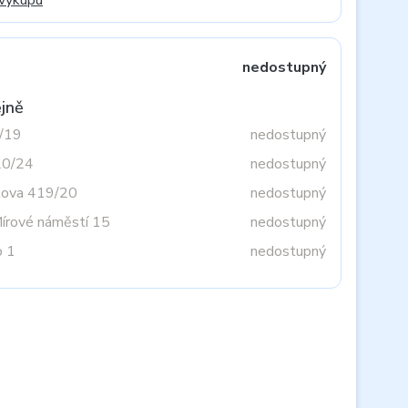
 výkupu
nedostupný
jně
3/19
nedostupný
20/24
nedostupný
tova 419/20
nedostupný
Mírové náměstí 15
nedostupný
o 1
nedostupný