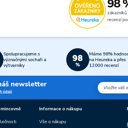
98 
zákazníků
recenzí po
Spolupracujeme s
Máme 98% hodnoc
význačnými sochaři a
na Heureka a přes
výtvarníky
12000 recenzí
 náš newsletter
h údajů
 mincovně
Informace o nákupu
olečnosti
Vše o nákupu