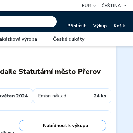
EUR
ČEŠTINA
Přihlásit
Výkup
Košík
akázková výroba
|
České dukáty
edaile Statutární město Přerov
květen 2024
Emisní náklad
24 ks
Nabídnout k výkupu