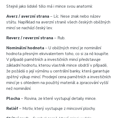
Stejně jako lidské tělo má i mince svou anatomii:
Averz / averzní strana
– Líc. Nese znak nebo název
státu. Například na averzní straně všech českých oběžných
mincí se nachází český lev.
Reverz / reverzní strana
– Rub.
Nominální hodnota
– U oběžných mincí je nominální
hodnota přesným ekvivalentem toho, co si za ně koupíte.
V případě pamětních a investičních mincí představuje
základní hodnotu, kterou vlastník mince obdrží v případě,
že požádá o její výměnu u centrální banky, která garantuje
zpětný výkup mincí. Prodejní cena pamětních a investičních
mincí je s ohledem na použitý materiál a zpracování vyšší
než nominální.
Plocha
– Rovina, ze které vystupují detaily mince.
Reliéf
– Motiv, který vystupuje z mincovní plochy.