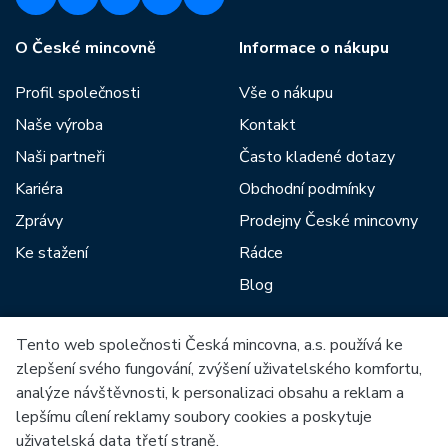
O České mincovně
Informace o nákupu
Profil společnosti
Vše o nákupu
Naše výroba
Kontakt
Naši partneři
Často kladené dotazy
Kariéra
Obchodní podmínky
Zprávy
Prodejny České mincovny
Ke stažení
Rádce
Blog
Tento web společnosti Česká mincovna, a.s. používá ke
Mezi naše partnery patří:
zlepšení svého fungování, zvýšení uživatelského komfortu,
analýze návštěvnosti, k personalizaci obsahu a reklam a
lepšímu cílení reklamy soubory cookies a poskytuje
uživatelská data třetí straně.