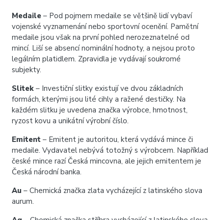
Medaile
– Pod pojmem medaile se většině lidí vybaví
vojenské vyznamenání nebo sportovní ocenění. Pamětní
medaile jsou však na první pohled nerozeznatelné od
mincí. Liší se absencí nominální hodnoty, a nejsou proto
legálním platidlem. Zpravidla je vydávají soukromé
subjekty.
Slitek
– Investiční slitky existují ve dvou základních
formách, kterými jsou lité cihly a ražené destičky. Na
každém slitku je uvedena značka výrobce, hmotnost,
ryzost kovu a unikátní výrobní číslo.
Emitent
– Emitent je autoritou, která vydává mince či
medaile. Vydavatel nebývá totožný s výrobcem. Například
české mince razí Česká mincovna, ale jejich emitentem je
Česká národní banka.
Au
– Chemická značka zlata vycházející z latinského slova
aurum.