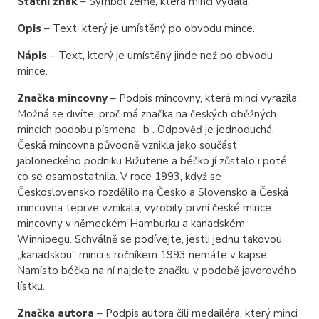
Státní znak
– Symbol země, která minci vydala.
Opis
– Text, který je umístěný po obvodu mince.
Nápis
– Text, který je umístěný jinde než po obvodu
mince.
Značka mincovny
– Podpis mincovny, která minci vyrazila.
Možná se divíte, proč má značka na českých oběžných
mincích podobu písmena „b“. Odpověď je jednoduchá.
Česká mincovna původně vznikla jako součást
jabloneckého podniku Bižuterie a béčko jí zůstalo i poté,
co se osamostatnila. V roce 1993, když se
Československo rozdělilo na Česko a Slovensko a Česká
mincovna teprve vznikala, vyrobily první české mince
mincovny v německém Hamburku a kanadském
Winnipegu. Schválně se podívejte, jestli jednu takovou
„kanadskou“ minci s ročníkem 1993 nemáte v kapse.
Namísto béčka na ní najdete značku v podobě javorového
lístku.
Značka autora
– Podpis autora čili medailéra, který minci