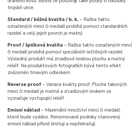
drahého kovu. Běžně se používají také podíly či násobky
trojské unce.
Standard / běžná kvalita / b. k.
– Ražba takto
označených mincí či medailí probíhá pomocí standardních
razidel a celý jejich povrch je matný.
Proof / špičková kvalita
– Ražba takto označených mincí
či medailí probíhá pomocí speciálních leštěných razidel.
Výsledný produkt má zrcadlově lesklou plochu a matný
reliéf. Na produktových fotografiích bývá tento efekt
znázorněn tmavým odleskem.
Reverse proof
– Variace kvality proof. Plocha takových
mincí či medailí je matná a zrcadlovým leskem se
vyznačuje vystupující reliéf.
Emisní náklad
– Maximální množství mincí či medailí,
které bude vydáno. Renomované podniky stanovený
emisní náklad přísně limitují a nepřekračují.