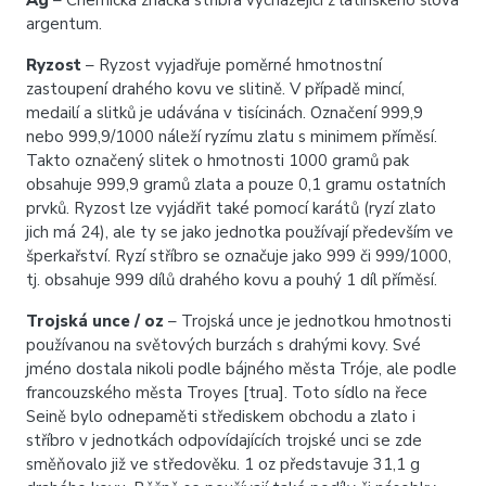
Ag
– Chemická značka stříbra vycházející z latinského slova
argentum.
Ryzost
– Ryzost vyjadřuje poměrné hmotnostní
zastoupení drahého kovu ve slitině. V případě mincí,
medailí a slitků je udávána v tisícinách. Označení 999,9
nebo 999,9/1000 náleží ryzímu zlatu s minimem příměsí.
Takto označený slitek o hmotnosti 1000 gramů pak
obsahuje 999,9 gramů zlata a pouze 0,1 gramu ostatních
prvků. Ryzost lze vyjádřit také pomocí karátů (ryzí zlato
jich má 24), ale ty se jako jednotka používají především ve
šperkařství. Ryzí stříbro se označuje jako 999 či 999/1000,
tj. obsahuje 999 dílů drahého kovu a pouhý 1 díl příměsí.
Trojská unce / oz
– Trojská unce je jednotkou hmotnosti
používanou na světových burzách s drahými kovy. Své
jméno dostala nikoli podle bájného města Tróje, ale podle
francouzského města Troyes [trua]. Toto sídlo na řece
Seině bylo odnepaměti střediskem obchodu a zlato i
stříbro v jednotkách odpovídajících trojské unci se zde
směňovalo již ve středověku. 1 oz představuje 31,1 g