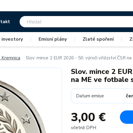
takt
 investory
|
Emisní plány
|
Zlaté spoření
|
Z
 Kremnica
Slov. mince 2 EUR 2026 - 50. výročí vítězství ČSR n
Slov. mince 2 EUR 
na ME ve fotbale 
Datum emise
če
3,00 €
včetně DPH