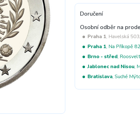
Doručení
Next
Osobní odběr na prode
Praha 1
, Havelská 50
Praha 1
, Na Příkopě 8
Brno - střed
, Roosvel
Jablonec nad Nisou
, 
Bratislava
, Suché Mýt