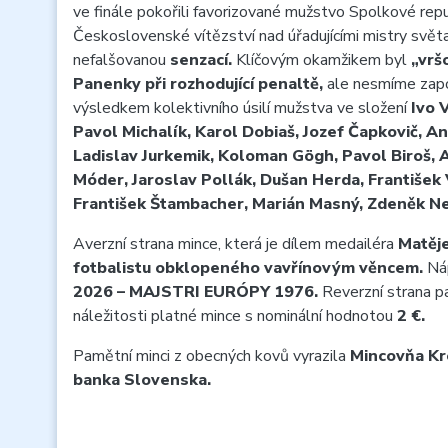
ve finále pokořili favorizované mužstvo Spolkové re
Československé vítězství nad úřadujícími mistry svět
nefalšovanou
senzací.
Klíčovým okamžikem byl
„vrš
Panenky při rozhodující penaltě,
ale nesmíme zapo
výsledkem kolektivního úsilí mužstva ve složení
Ivo 
Pavol Michalík, Karol Dobiaš, Jozef Čapkovič, An
Ladislav Jurkemik, Koloman Gögh, Pavol Biroš, 
Móder, Jaroslav Pollák, Dušan Herda, František 
František Štambacher, Marián Masný, Zdeněk Ne
Averzní strana mince, která je dílem medailéra
Matěj
fotbalistu obklopeného vavřínovým věncem.
Náp
2026 – MAJSTRI EURÓPY 1976.
Reverzní strana p
náležitosti platné mince s nominální hodnotou
2 €.
Pamětní minci z obecných kovů vyrazila
Mincovňa Kr
banka Slovenska.