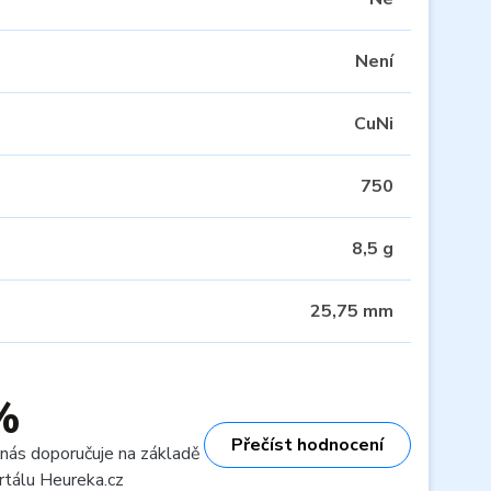
Není
CuNi
750
8,5 g
25,75 mm
%
Přečíst hodnocení
 nás doporučuje na základě
rtálu Heureka.cz