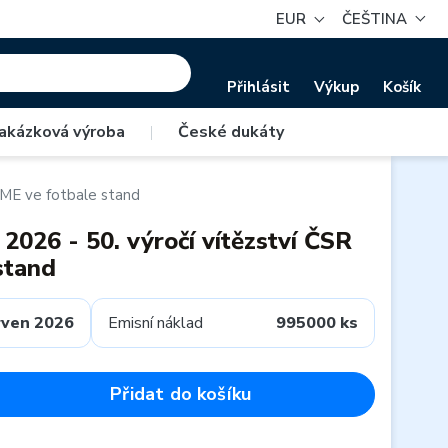
EUR
ČEŠTINA
Přihlásit
Výkup
Košík
akázková výroba
|
České dukáty
a ME ve fotbale stand
2026 - 50. výročí vítězství ČSR
stand
rven 2026
Emisní náklad
995000 ks
Přidat do košíku