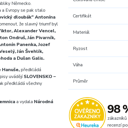
publiky Německo.
a a Evropy se pak stalo
Certifikát
ovický dloubák“ Antonína
menout, že slavný triumf byl
Viktor, Alexander Vencel,
Materiál
ton Ondruš, Ján Pivarník,
Antonín Panenka, Jozef
Ryzost
Veselý, Ján Švehlík,
hoda a Dušan Galis.
Váha
e Hanuše,
předkládá
isy uvádějí
SLOVENSKO –
Průměr
ak předkládá všechny
emnica
a vydala
Národná
98 
zákazníků
recenzí po