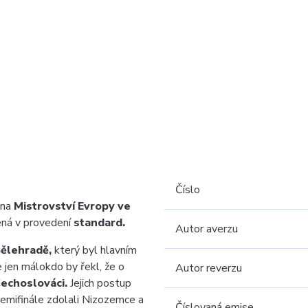
Číslo
 na
Mistrovství Evropy ve
ná v provedení
standard.
Autor averzu
ělehradě,
který byl hlavním
e jen málokdo by řekl, že o
Autor reverzu
echoslováci.
Jejich postup
 semifinále zdolali Nizozemce a
Číslovaná emise