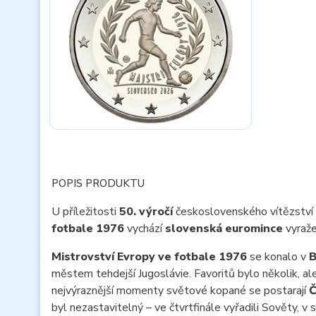
POPIS PRODUKTU
U příležitosti
50. výročí
československého vítězství
fotbale 1976
vychází
slovenská euromince
vyraže
Mistrovství Evropy ve fotbale 1976
se konalo v
B
městem tehdejší Jugoslávie. Favoritů bylo několik, al
nejvýraznější momenty světové kopané se postarají
Č
byl nezastavitelný – ve čtvrtfinále vyřadili Sověty, v