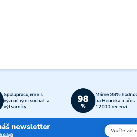
Spolupracujeme s
Máme 98% hodnoc
význačnými sochaři a
na Heureka a přes
výtvarníky
12000 recenzí
 náš newsletter
h údajů