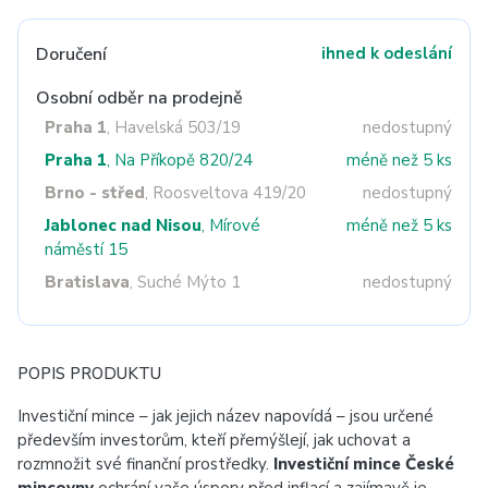
Doručení
ihned k odeslání
Osobní odběr na prodejně
Praha 1
, Havelská 503/19
nedostupný
Praha 1
, Na Příkopě 820/24
méně než 5 ks
Brno - střed
, Roosveltova 419/20
nedostupný
Jablonec nad Nisou
, Mírové
méně než 5 ks
náměstí 15
Bratislava
, Suché Mýto 1
nedostupný
POPIS PRODUKTU
Investiční mince – jak jejich název napovídá – jsou určené
především investorům, kteří přemýšlejí, jak uchovat a
rozmnožit své finanční prostředky.
Investiční mince České