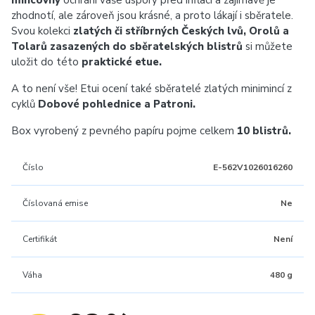
mincovny
ochrání vaše úspory před inflací a zajímavě je
zhodnotí, ale zároveň jsou krásné, a proto lákají i sběratele.
Svou kolekci
zlatých či stříbrných Českých lvů, Orolů a
Tolarů zasazených do sběratelských blistrů
si můžete
uložit do této
praktické etue.
A to není vše! Etui ocení také sběratelé zlatých minimincí z
cyklů
Dobové pohlednice a Patroni.
Box vyrobený z pevného papíru pojme celkem
10 blistrů.
Číslo
E-562V1026016260
Číslovaná emise
Ne
Certifikát
Není
Váha
480 g