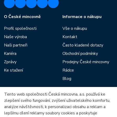
O České mincovně
Informace o nákupu
Profil společnosti
Vše o nákupu
Naše výroba
Kontakt
Naši partneři
Často kladené dotazy
Kariéra
Obchodní podmínky
Zprávy
Prodejny České mincovny
Ke stažení
Rádce
Blog
Tento web společnosti Česká mincovna, a.s. používá ke
Mezi naše partnery patří:
zlepšení svého fungování, zvýšení uživatelského komfortu,
analýze návštěvnosti, k personalizaci obsahu a reklam a
lepšímu cílení reklamy soubory cookies a poskytuje