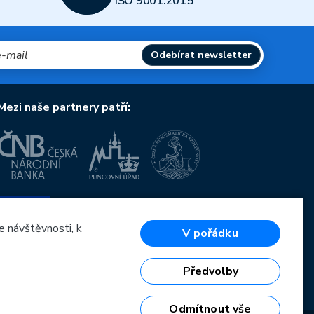
ISO 9001:2015
Odebírat newsletter
Mezi naše partnery patří:
Evropská unie
Evropský fond pro regionální rozvoj
OP Podnikání a inovace pro konkurenceschopnost
e návštěvnosti, k
V pořádku
Evropská unie
Evropský fond pro regionální rozvoj
Investice do vaší budoucnosti
Předvolby
Odmítnout vše