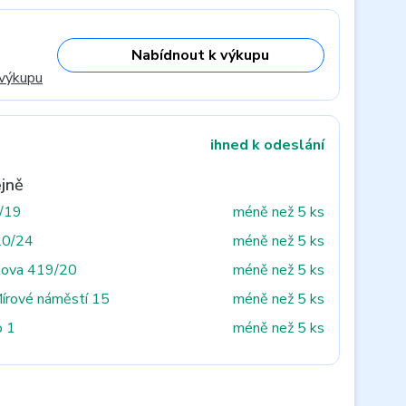
Nabídnout k výkupu
 výkupu
ihned k odeslání
jně
3/19
méně než 5 ks
20/24
méně než 5 ks
tova 419/20
méně než 5 ks
Mírové náměstí 15
méně než 5 ks
o 1
méně než 5 ks