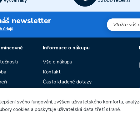
výtvarníky
12000 recenzí
 náš newsletter
h údajů
 mincovně
Informace o nákupu
olečnosti
Vše o nákupu
oba
Kontakt
neři
Často kladené dotazy
Obchodní podmínky
lepšení svého fungování, zvýšení uživatelského komfortu, analýz
Prodejny České mincovny
ubory cookies a poskytuje uživatelská data třetí straně.
í
Rádce
žeb
.