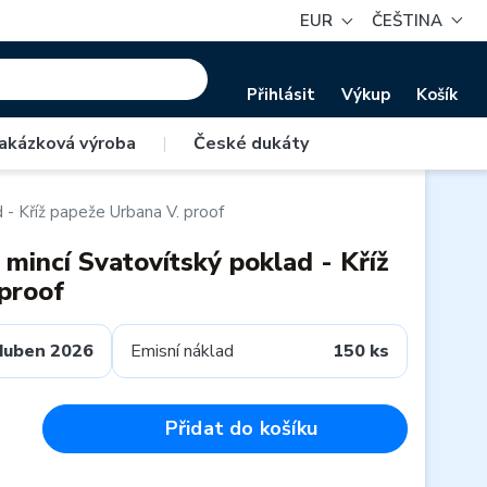
EUR
ČEŠTINA
Přihlásit
Výkup
Košík
akázková výroba
|
České dukáty
 - Kříž papeže Urbana V. proof
mincí Svatovítský poklad - Kříž
proof
duben 2026
Emisní náklad
150 ks
Přidat do košíku