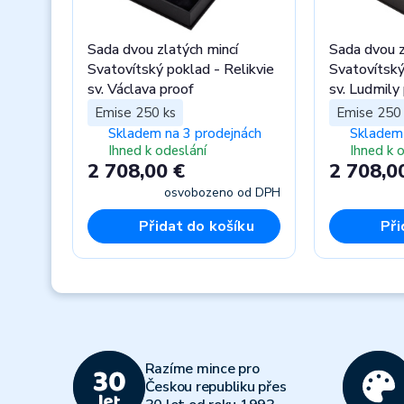
Sada dvou zlatých mincí
Sada dvou z
Svatovítský poklad - Relikvie
Svatovítský
sv. Václava proof
sv. Ludmily
Emise 250 ks
Emise 250 
Skladem na 3 prodejnách
Skladem 
Ihned k odeslání
Ihned k 
2 708,00 €
2 708,0
osvobozeno od DPH
Přidat do košíku
Při
Previous
Razíme mince pro
Českou republiku přes