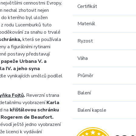
 největšími cennostmi Evropy,
Certifikát
 nechal zhotovit nejen
do kterého byl uložen
Materiál
z rodu Lucemburků tuto
poděkování za snahu o trvalé
schránka,
která se používala
Ryzost
y a figurálními rytinami
ené postavy představují
Váha
, papeže Urbana V. a
a IV. a jeho syna
Průměr
dle vynikajících umělců podílel
Balení
yňka Fojtů
.
Reverzní strana
detailnímu vyobrazení
Karla
ed na
křišťálovou schránku
Balení kapsle
m Rogerem de Beaufort.
vévodí ještě jedno vyobrazení
e licenci k vydávání