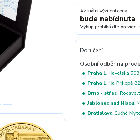
Aktuální výkupní cena
bude nabídnuta
Next
Výkup probíhá dle
pravidel
Doručení
Osobní odběr na prode
Praha 1
, Havelská 50
Praha 1
, Na Příkopě 8
Brno - střed
, Roosvel
Jablonec nad Nisou
, 
Bratislava
, Suché Mýt