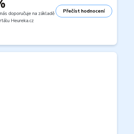
%
Přečíst hodnocení
 nás doporučuje na základě
rtálu Heureka.cz