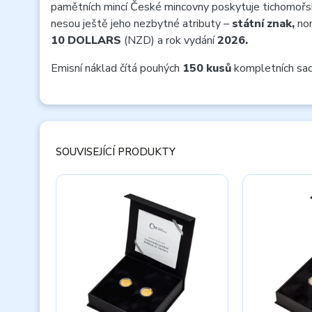
pamětních mincí České mincovny poskytuje tichomoř
nesou ještě jeho nezbytné atributy –
státní znak,
nom
10 DOLLARS
(NZD) a rok vydání
2026.
Emisní náklad čítá pouhých
150 kusů
kompletních sad
SOUVISEJÍCÍ PRODUKTY