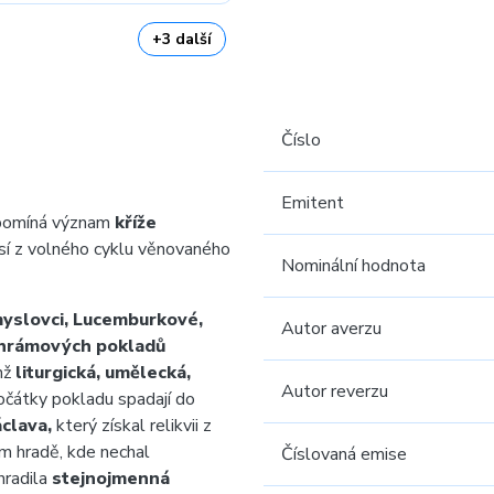
+3 další
Číslo
Emitent
ipomíná význam
kříže
sí z volného cyklu věnovaného
Nominální hodnota
yslovci, Lucemburkové,
Autor averzu
chrámových pokladů
chž
liturgická, umělecká,
Autor reverzu
Počátky pokladu spadají do
clava,
který získal relikvii z
ém hradě, kde nechal
Číslovaná emise
hradila
stejnojmenná