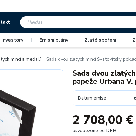
takt
 investory
|
Emisní plány
|
Zlaté spoření
|
Z
tých mincí a medailí
Sada dvou zlatých mincí Svatovítský poklad
Sada dvou zlatých 
papeže Urbana V. 
Datum emise
2 708,00 €
osvobozeno od DPH