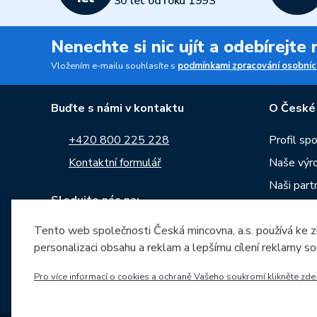
30 let od roku 1993
Nenechte si nic ujít a odebírejte
Vložením e-mailu souhlasíte s
podmínkami zpracování osobníc
Buďte s námi v kontaktu
O České
+420 800 225 228
Profil sp
Kontaktní formulář
Naše výr
Naši part
Sledujte nás na:
Kariéra
Tento web společnosti Česká mincovna, a.s. používá ke z
Zprávy
personalizaci obsahu a reklam a lepšímu cílení reklamy so
Ke stažen
Archiv ra
Pro více informací o cookies a ochraně Vašeho soukromí klikněte zde