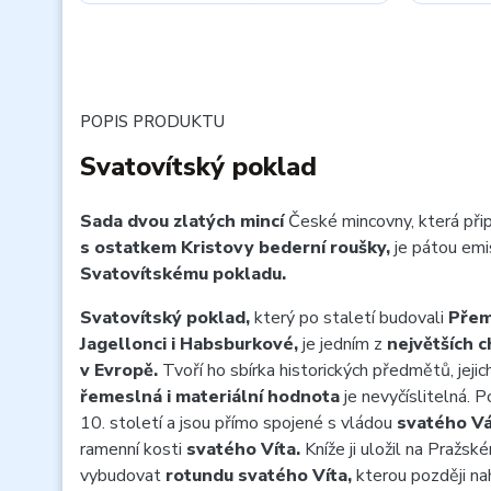
POPIS PRODUKTU
Svatovítský poklad
Sada dvou zlatých mincí
České mincovny, která př
s ostatkem Kristovy bederní roušky,
je pátou emi
Svatovítskému pokladu.
Svatovítský poklad,
který po staletí budovali
Přem
Jagellonci i Habsburkové,
je jedním z
největších 
v Evropě.
Tvoří ho sbírka historických předmětů, jeji
řemeslná i materiální hodnota
je nevyčíslitelná. 
10. století a jsou přímo spojené s vládou
svatého Vá
ramenní kosti
svatého Víta.
Kníže ji uložil na Pražsk
vybudovat
rotundu svatého Víta,
kterou později na