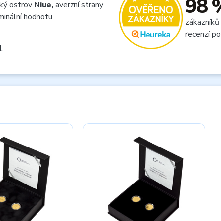
98 
ský ostrov
Niue,
averzní strany
inální hodnotu
zákazníků
recenzí po
.