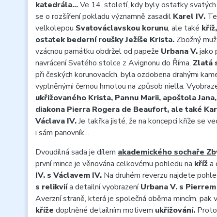
katedrála…
Ve 14. století, kdy byly ostatky svatých
se o rozšíření pokladu významně zasadil
Karel IV.
Ten
velkolepou
Svatováclavskou korunu
, ale také
kříž,
ostatek bederní roušky Ježíše Krista.
Zbožný muž 
vzácnou památku obdržel od papeže
Urbana V.
jako 
navrácení Svatého stolce z Avignonu do Říma.
Zlatá 
při českých korunovacích, byla ozdobena drahými kamen
vyplněnými černou hmotou na způsob niella. Vyobraz
ukřižovaného Krista, Pannu Marii, apoštola Jana
diakona Pierra Rogera de Beaufort, ale také Karl
Václava IV.
Je takřka jisté, že na koncepci kříže se ve
i sám panovník…
Dvoudílná sada je dílem
akademického sochaře Zb
první mince je věnována celkovému pohledu na
kříž
a 
IV. s Václavem IV.
Na druhém reverzu najdete pohl
s relikvií
a detailní vyobrazení
Urbana V. s Pierre
Averzní straně, která je společná oběma mincím, pak 
kříže
doplněné detailním motivem
ukřižování.
Protož