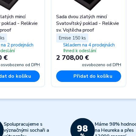
latých mincí
Sada dvou zlatých mincí
 poklad - Relikvie
Svatovítský poklad - Relikvie
 proof
sv. Vojtěcha proof
ks
Emise 150 ks
na 2 prodejnách
Skladem na 4 prodejnách
odeslání
Ihned k odeslání
0 €
2 708,00 €
osvobozeno od DPH
osvobozeno od DPH
dat do košíku
Přidat do košíku
Spolupracujeme s
Máme 98% hodnoc
význačnými sochaři a
na Heureka a přes