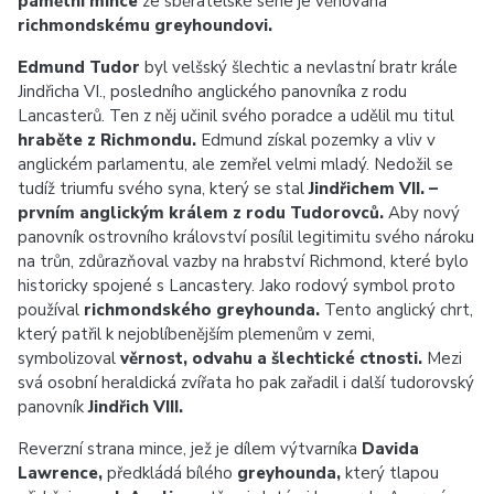
pamětní mince
ze sběratelské série je věnována
richmondskému greyhoundovi.
Edmund Tudor
byl velšský šlechtic a nevlastní bratr krále
Jindřicha VI., posledního anglického panovníka z rodu
Lancasterů. Ten z něj učinil svého poradce a udělil mu titul
hraběte z Richmondu.
Edmund získal pozemky a vliv v
anglickém parlamentu, ale zemřel velmi mladý. Nedožil se
tudíž triumfu svého syna, který se stal
Jindřichem VII. –
prvním anglickým králem z rodu Tudorovců.
Aby nový
panovník ostrovního království posílil legitimitu svého nároku
na trůn, zdůrazňoval vazby na hrabství Richmond, které bylo
historicky spojené s Lancastery. Jako rodový symbol proto
používal
richmondského greyhounda.
Tento anglický chrt,
který patřil k nejoblíbenějším plemenům v zemi,
symbolizoval
věrnost, odvahu a šlechtické ctnosti.
Mezi
svá osobní heraldická zvířata ho pak zařadil i další tudorovský
panovník
Jindřich VIII.
Reverzní strana mince, jež je dílem výtvarníka
Davida
Lawrence,
předkládá bílého
greyhounda,
který tlapou