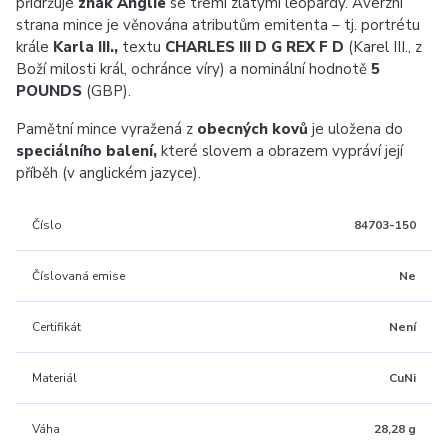
přidržuje
znak Anglie
se třemi zlatými leopardy. Averzní
strana mince je věnována atributům emitenta – tj. portrétu
krále
Karla III.,
textu
CHARLES III D G REX F D
(Karel III., z
Boží milosti král, ochránce víry) a nominální hodnotě
5
POUNDS
(GBP).
Pamětní mince vyražená z
obecných kovů
je uložena do
speciálního balení,
které slovem a obrazem vypráví její
příběh (v anglickém jazyce).
Číslo
84703-150
Číslovaná emise
Ne
Certifikát
Není
Materiál
CuNi
Váha
28,28 g