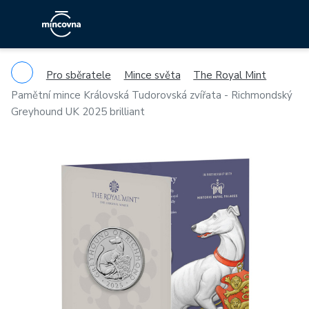
Pro sběratele
Mince světa
The Royal Mint
Pamětní mince Královská Tudorovská zvířata - Richmondský
Greyhound UK 2025 brilliant
Previous
Ne