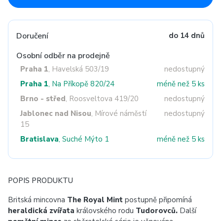
Doručení
do 14 dnů
Osobní odběr na prodejně
Praha 1
, Havelská 503/19
nedostupný
Praha 1
, Na Příkopě 820/24
méně než 5 ks
Brno - střed
, Roosveltova 419/20
nedostupný
Jablonec nad Nisou
, Mírové náměstí
nedostupný
15
Bratislava
, Suché Mýto 1
méně než 5 ks
POPIS PRODUKTU
Britská mincovna
The Royal Mint
postupně připomíná
heraldická zvířata
královského rodu
Tudorovců.
Další