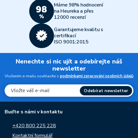
Máme 98% hodnocení
na Heureka a přes
12000 recenzí
Garantujeme kvalitu s
certifikací
ISO 9001:2015
Nenechte si nic ujít a odebírejte náš
newsletter
Vložením e-mailu souhlasíte s
podmínkami zpracování osobních údajů
Odebírat newsletter
Buďte s námi v kontaktu
+420 800 225 228
Kontaktní formulář