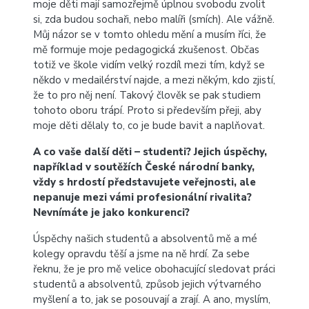
moje děti mají samozřejmě úplnou svobodu zvolit
si, zda budou sochaři, nebo malíři (smích). Ale vážně.
Můj názor se v tomto ohledu mění a musím říci, že
mě formuje moje pedagogická zkušenost. Občas
totiž ve škole vidím velký rozdíl mezi tím, když se
někdo v medailérství najde, a mezi někým, kdo zjistí,
že to pro něj není. Takový člověk se pak studiem
tohoto oboru trápí. Proto si především přeji, aby
moje děti dělaly to, co je bude bavit a naplňovat.
A co vaše další děti – studenti? Jejich úspěchy,
například v soutěžích České národní banky,
vždy s hrdostí představujete veřejnosti, ale
nepanuje mezi vámi profesionální rivalita?
Nevnímáte je jako konkurenci?
Úspěchy našich studentů a absolventů mě a mé
kolegy opravdu těší a jsme na ně hrdí. Za sebe
řeknu, že je pro mě velice obohacující sledovat práci
studentů a absolventů, způsob jejich výtvarného
myšlení a to, jak se posouvají a zrají. A ano, myslím,