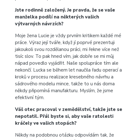
Jste rodinně založený. Je pravda, že se vaše
manželka podílí na některých vašich
výtvarných návrzích?
Moje žena Lucie je vždy prvním kritikem každé mé
práce. Výraz její tváře, když jí poprvé prezentuji
jakoukoli svou rozdělanou práci, mi řekne více než
tisíc slov. To pak hned vím, jak dobře se mi můj
nápad povedlo vyjádřit. Naše spolupráce tím ale
nekončí. Lucka se během let naučila řadu operací a
kroků v procesu realizace kresebného návrhu a
sádrového modelu mince, takže to u nás doma
někdy připomíná manufakturu. Myslím, že jsme
efektivní tým.
Váš otec pracoval v zemědělství, takže jste se
nepotatil. Přál byste si, aby vaše ratolesti
kráčely ve vašich stopách?
Někdy na podobnou otázku odpovídám tak, že