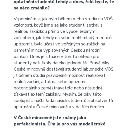
uplatnění studentů tehdy a dnes, řekl byste, že
se něco změnilo?
Vzpomínám si, jak bylo během mého studia na VOŠ
vzácností, když jsme se jako studenti setkali s
reálnou zakázkou přímo ve výuce. Jediným
způsobem, jak tehdy na sebe mohl mladý medailér
upozornit, byla účast ve veřejných soutěžích na
pamětní mince vypisovaných Českou národní
bankou. Dnes je situace v tomto ohledu pro
studenty naší školy daleko jednodušší. Právě díky
České mincovně dostávají studenti jablonecké VOŠ
již během studia pravidelně možnost realizovat
reálná zadání, a tak na sebe upozornit
potenciálního zaměstnavatele nebo následně
získávat externí zakázky. Myslím, že díky této
spolupráci našla řada našich studentů a absolventů
uplatnění v České mincovně a v dalších firmách.
V České mincovně jste známý jako
perfekcionista. Čím je pro vás medailérské