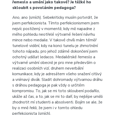
řemeslo a umění jako takové? Je těžké ho
skloubit s povoláním pedagoga?
Ano, ano (smích). Sebekriticky musím potvrdit, že
jsem perfekcionista. Tímto perfekcionismem jsem
nejvíc postižený v momentě, kdy mě napadne z
mého pohledu neotřelé výtvarné řešení návrhu
mince nebo medaile. V takové chvíli mám téměř
tunelové vidění, kdy na konci tunelu je zhmotnění
tohoto nápadu, pro jehož zdárné dokončení jsem
ochotný udělat ledacos. Medailérské řemeslo a
výtvarné umění obecně je pro mne především o
realizaci osobních vizí, druhem neverbální
komunikace, kdy je adresátem všeho snažení citlivý
a vnímavý divák. Sladit dohromady výtvarnou dráhu
s dráhou pedagoga je pak vždy o určitém
kompromisu. To, jak se mi toto skloubení podařilo,
ukáže až čas, a to, jak se mi to daří, by nejlépe uměli
zhodnotit mí studenti a absolventi. Bojím se ale, že
by o mně řekli, že jsem i v tomto ohledu
perfekcionista (smích).