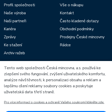
Profil společnosti
Vše o nákupu
Naše výroba
Kontakt
Naši partneři
Často kladené dotazy
Kariéra
Obchodní podmínky
Zprávy
Prodejny České mincovny
Ke stažení
Rádce
Archiv ražeb
Tento web společnosti Česká mincovna, a.s. používá ke
Mezi naše partnery patří:
zlepšení svého fungování, zvýšení uživatelského komfortu,
analýze návštěvnosti, k personalizaci obsahu a reklam a
lepšímu cílení reklamy soubory cookies a poskytuje
uživatelská data třetí straně.
Pro více informací o cookies a ochraně Vašeho soukromí klikněte zde.
Evropská unie
Evropský fond pro regionální rozvoj
OP Podnikání a inovace pro konkurenceschopnost