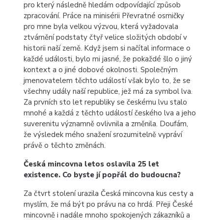
pro který následně hledám odpovídající způsob
zpracování. Práce na minisérii Převratné osmičky
pro mne byla velkou výzvou, která vyžadovala
ztvárnění podstaty čtyř velice složitých období v
historii naší země. Když jsem si načítal informace o
každé události, bylo mi jasné, že pokaždé šlo o jiný
kontext a o jiné dobové okolnosti. Společným
jmenovatelem těchto událostí však bylo to, že se
všechny udály naší republice, jež má za symbol lva.
Za prvních sto let republiky se českému lvu stalo
mnohé a každá z těchto událostí českého lva a jeho
suverenitu významně ovlivnila a změnila. Doufám,
že výsledek mého snažení srozumitelně vypráví
právě o těchto změnách.
Česká mincovna letos oslavila 25 let
existence. Co byste jí popřál do budoucna?
Za čtvrt stolení urazila Česká mincovna kus cesty a
myslím, že má být po právu na co hrdá. Přeji České
mincovně i nadále mnoho spokojených zákazníků a