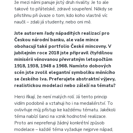
že mezi námi panuje jistý druh rivality. Je to ale
takové to přátelské, zdravé soupeření. Někdy se
přistihnu při úvaze o tom, kdo koho vlastně víc
naučil – zdali já studenty, nebo oni mě.
Jste autorem řady nápaditých realizací pro
Českou národní banku, ale vaše mince
obohacují také portfolio České mincovny. V
jubilejním roce 2018 jste připravil čtyřdílnou
minisérii věnovanou převratným letopočtům
1918, 1938, 1948 a 1968. Namísto dobových
scén jste zvolil elegantní symboliku měnícího
se českého lva. Preferujete abstraktní výjevy,
realistickou modelaci nebo záleží na tématu?
Herci říkají, že není malých rolí. Já tento princip
vidím podobně a vztahuji ho i na medailérství. To
ovlivňuje můj přístup ke každému tématu. Jakékoli
téma nabízí šanci na vznik hodnotné realizace.
Proto ani nepreferuji žádný konkrétní způsob
modelace – každé téma vyžaduje nejprve nápad,