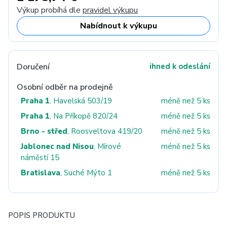
Výkup probíhá dle
pravidel výkupu
Nabídnout k výkupu
Doručení
ihned k odeslání
Osobní odběr na prodejně
Praha 1
, Havelská 503/19
méně než 5 ks
Praha 1
, Na Příkopě 820/24
méně než 5 ks
Brno - střed
, Roosveltova 419/20
méně než 5 ks
Jablonec nad Nisou
, Mírové
méně než 5 ks
náměstí 15
Bratislava
, Suché Mýto 1
méně než 5 ks
POPIS PRODUKTU