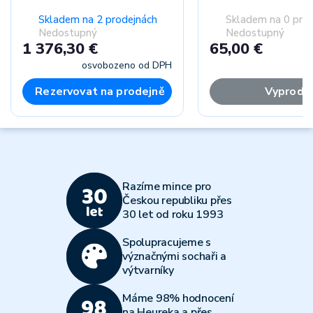
Skladem na 2 prodejnách
Skladem na 0 pro
Nedostupný
Nedostupný
1 376,30 €
65,00 €
osvobozeno od DPH
Rezervovat na prodejně
Vyprodá
Razíme mince pro
Českou republiku přes
30 let od roku 1993
Spolupracujeme s
význačnými sochaři a
výtvarníky
Máme 98% hodnocení
na Heureka a přes