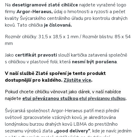
Na
desetigramové zlaté cihličce
najdete vyražené logo
firmy
Argor-Heraeus,
údaj o hmotnosti a ryzosti a pečeť
kvality Švýcarského centrálního úřadu pro kontrolu drahých
kovů.
Tato cihlička
je číslovaná.
Rozměr cihličky: 31,5 x 18,5 x 1 mm / Rozměr blistru: 85 x 54
mm
Jako
certifikát pravosti
slouží kartička zatavená společně
s cihličkou v plastové folii, která
nesmí být porušena
.
V naší službě Zlaté spoření je tento produkt
dostupnější pro každého.
Zjistěte více
.
Pokud chcete cihličku věnovat jako dárek, v naší nabídce
najdete
etui převázanou stužkou
.
etui převázanou stužkou
.
Švýcarská společnost Argor-Heraeus patří mezi přední
světové zpracovatele vzácných kovů, je akreditována
londýnskou burzou drahých kovů LBMA do prestižního
seznamu výrobců zlata
„good delivery“
, kde
je navíc jedním