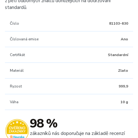
z pěti odborných znalců dohlížejících na dodržování
standardů.
Číslo
81103-630
Číslovaná emise
Ano
Certifikát
Standardní
Materiál
Zlato
Ryzost
999,9
Váha
10 g
98 %
zákazníků nás doporučuje na základě recenzí