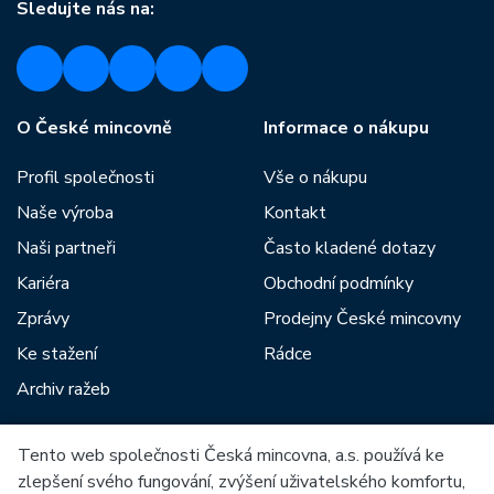
Sledujte nás na:
O České mincovně
Informace o nákupu
Profil společnosti
Vše o nákupu
Naše výroba
Kontakt
Naši partneři
Často kladené dotazy
Kariéra
Obchodní podmínky
Zprávy
Prodejny České mincovny
Ke stažení
Rádce
Archiv ražeb
Tento web společnosti Česká mincovna, a.s. používá ke
Mezi naše partnery patří:
zlepšení svého fungování, zvýšení uživatelského komfortu,