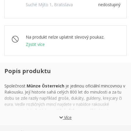
Suché Mýto 1, Bratislava
nedostupný
Na produkt nelze uplatnit slevový poukaz.
Zjistit více
Popis produktu
Společnost
Münze Österreich
je jedinou oficiální mincovnou v
Rakousku. Její historie sahá celých 800 let do minulosti a za tu
dobu se zde razily například groše, dukáty, guldeny, krejcary či
eura. Vedle rozličných mincí najdete v nabídce rakouské
mincovny také
zlaté investiční slitky
– například tento
Kinebar, jehož hmotnost činí 1 gram.
Více
Speciální druh zlaté cihličky s názvem
Kinebar
je na zadní straně