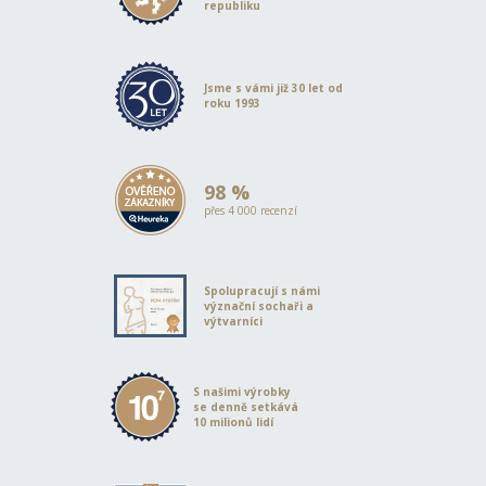
republiku
Jsme s vámi již 30 let od
roku 1993
98 %
přes 4 000 recenzí
Spolupracují s námi
význační sochaři a
výtvarníci
S našimi výrobky
se denně setkává
10 milionů lidí