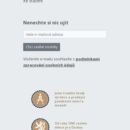
Ke stažení
Nenechte si nic ujít
Chci zasílat novinky
Vložením e-mailu souhlasíte s
podmínkami
zpracování osobních údajů
Jsme tradiční český
výrobce a prodejce
pamětních mincí a
medailí
Od roku 1993 razíme
mince pro Českou