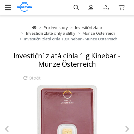
Pro investory
Investiční zlato
Investiční zlaté cihly a slitky
Münze Österreich
Investiční zlatá cihla 1 g Kinebar - Münze Österreich
Investiční zlatá cihla 1 g Kinebar -
Münze Österreich
Otočit
Previous
N