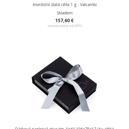
Investiční zlatá cihla 1 g - Valcambi
Skladem
157,60 €
osvobozeno od DPH
Dárková papírová etue tm. šedá 106x75x17 (Au cihly)