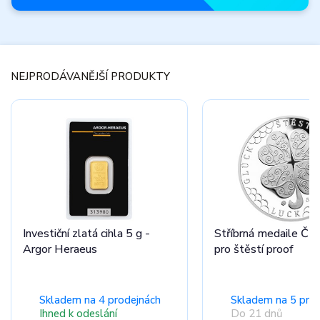
Novinky
měsíce
NEJPRODÁVANĚJŠÍ PRODUKTY
Nepřehlédněte
zbrusu nové
produkty.
Prohlédnout nabídku
Investiční zlatá cihla 5 g -
Stříbrná medaile Čty
Argor Heraeus
pro štěstí proof
Skladem na 4 prodejnách
Skladem na 5 pro
Ihned k odeslání
Do 21 dnů