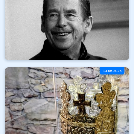
Číst dále
Všechny články
Míříme na karlovarský
13.06.2026
filmový festival
Číst dále
Všechny články