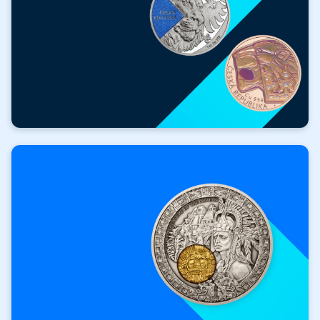
ZDARMA
Hodnotné dárky
k nákupu!
Získat dárek zdarma