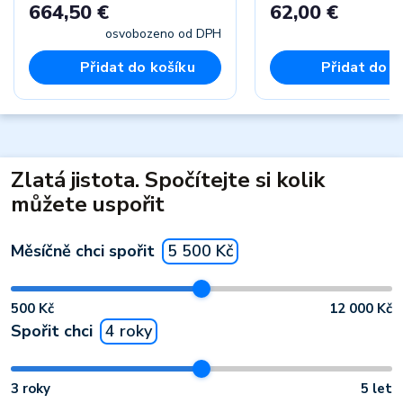
664,50 €
62,00 €
osvobozeno od DPH
Přidat do košíku
Přidat do k
Zlatá jistota. Spočítejte si kolik
můžete uspořit
Měsíčně chci spořit
5 500 Kč
500 Kč
12 000 Kč
Spořit chci
4 roky
3 roky
5 let