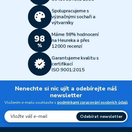
Všechny články
Spolupracujeme s
význačnými sochaři a
výtvarníky
Máme 98% hodnocení
na Heureka a přes
12000 recenzí
Garantujeme kvalitu s
certifikací
ISO 9001:2015
Nenechte si nic ujít a odebírejte náš
newsletter
Vložením e-mailu souhlasíte s
podmínkami zpracování osobních údajů
Odebírat newsletter