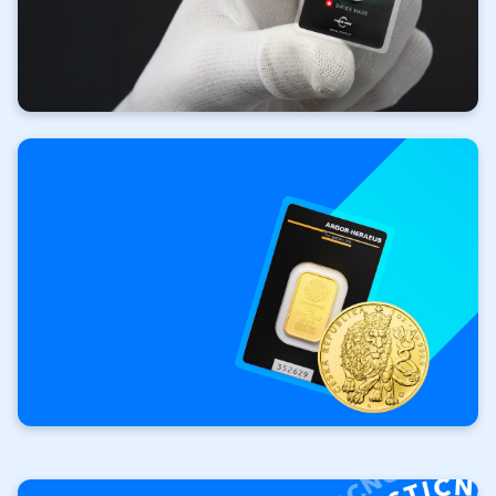
Investiční
zlato
Vaše investice. Vaše
pravidla.
Investiční cihly a slitky
Investiční mince Český lev
Výkup
investičních