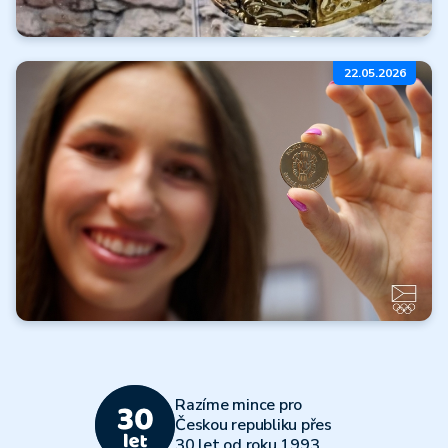
Koruny moci
22.05.2026
a nebes
Číst dále
Všechny články
Olympijský
víceboj 2026
Razíme mince pro
Číst dále
Českou republiku přes
30 let od roku 1993