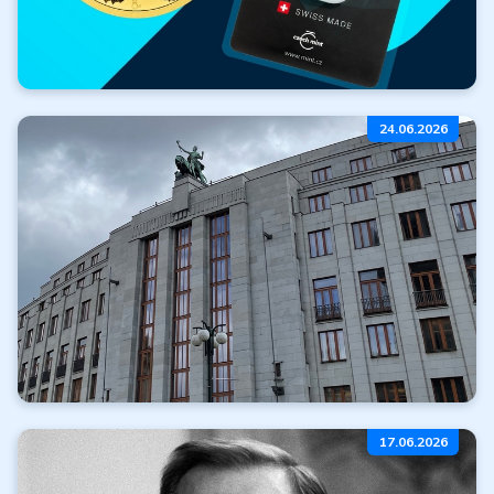
Zlato zdarma
24.06.2026
k nákupu
Číst dále
Všechny články
Zdržení realizace
17.06.2026
emisního plánu ČNB