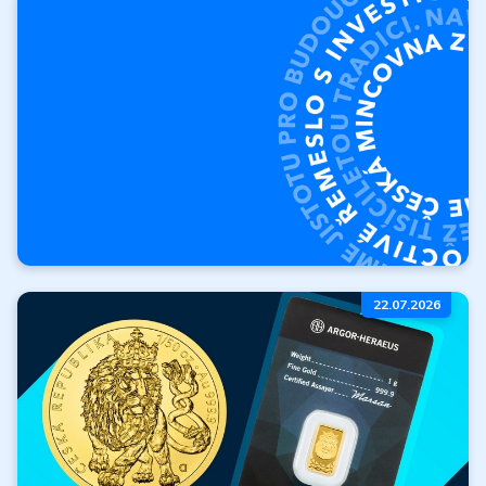
produktů
Vykoupíme vaše zlato a
stříbro.
Výkup produktů
O České mincovně
22.07.2026
Kdo jsme? Kde jsme
začali a kam směřujeme?
Více