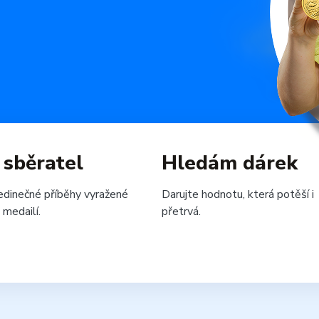
 sběratel
Hledám dárek
edinečné příběhy vyražené
Darujte hodnotu, která potěší i
 medailí.
přetrvá.