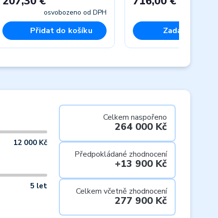
207,30 €
716,00 €
osvobozeno od DPH
včet
Přidat do košíku
Zadat věnován
Next
Celkem naspořeno
264 000 Kč
12 000 Kč
Předpokládané zhodnocení
+13 900 Kč
5 let
Celkem včetně zhodnocení
277 900 Kč