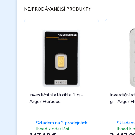
Hodnotné
NEJPRODÁVANĚJŠÍ PRODUKTY
dárky k nákupu!
Získat dárek zdarma
Investiční zlatá cihla 1 g -
Investiční s
Argor Heraeus
g - Argor H
Skladem na 3 prodejnách
Skladem 
Ihned k odeslání
Ihned k 