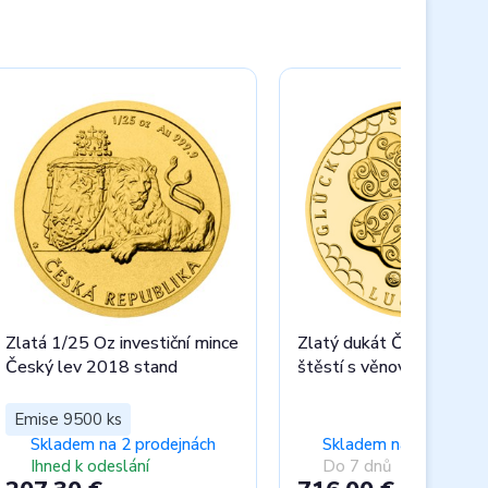
Zlatá 1/25 Oz investiční mince
Zlatý dukát Čtyřlístek p
Český lev 2018 stand
štěstí s věnováním proof
Emise 9500 ks
Skladem na 2 prodejnách
Skladem na 1 prodejn
Ihned k odeslání
Do 7 dnů