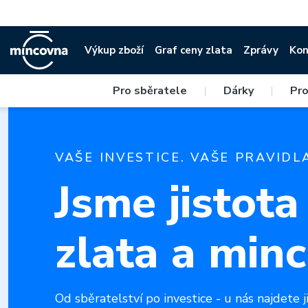
Výkup zboží
Graf ceny zlata
Zprávy
Kon
Pro sběratele
|
Dárky
|
Pro
VAŠE INVESTICE. VAŠE PRAVIDL
Jsme jistota
zlata a minc
Od sběratelství po investice - u nás najdete ji