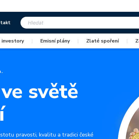
takt
 investory
|
Emisní plány
|
Zlaté spoření
|
Z
A.
 ve světě
í
stotu pravosti, kvalitu a tradici české