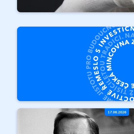
Investiční
zlato
Vaše investice.
Vaše pravidla.
Investiční cihly a slitky
Investiční mince Český lev
O České mincovně
17.06.2026
Kdo jsme? Kde jsme
začali a kam směřujeme?