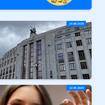
24.06.2026
íbro.
Zdržení realizace
22.05.2026
emisního plánu
ČNB