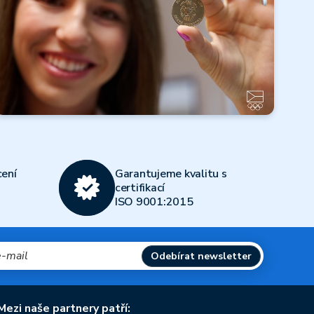
Číst dále
Všechny články
Olympijský
víceboj 2026
ení
Garantujeme kvalitu s
Číst dále
certifikací
ISO 9001:2015
Všechny články
Odebírat newsletter
Mezi naše partnery patří: