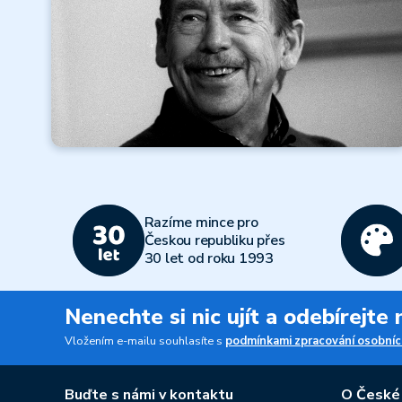
Více
Míříme na
karlovarský filmový
Razíme mince pro
festival
Českou republiku přes
30 let od roku 1993
Číst dále
Všechny články
Nenechte si nic ujít a odebírejte
Vložením e-mailu souhlasíte s
podmínkami zpracování osobníc
Buďte s námi v kontaktu
O České