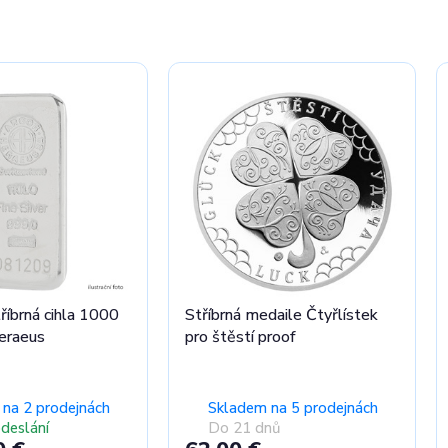
měsíce
Nepřehlédněte
zbrusu nové
produkty.
Prohlédnout nabídku
tříbrná cihla 1000
Stříbrná medaile Čtyřlístek
eraeus
pro štěstí proof
na 2 prodejnách
Skladem na 5 prodejnách
odeslání
Do 21 dnů