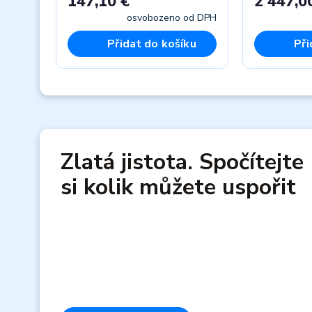
147,10 €
2 447,0
osvobozeno od DPH
Přidat do košíku
Při
Previous
Zlatá jistota. Spočítejte
si kolik můžete uspořit