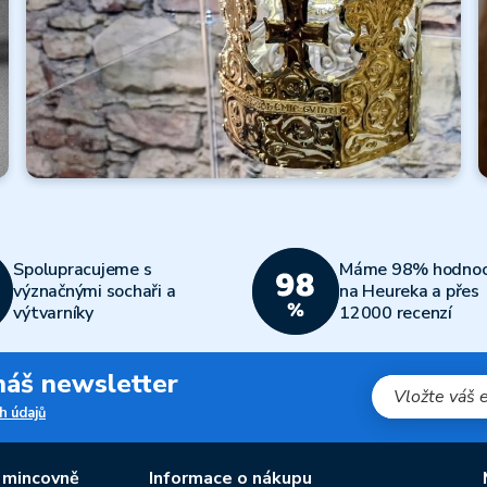
Všechny články
Koruny moci
a nebes
Spolupracujeme s
Máme 98% hodnoc
Číst dále
význačnými sochaři a
na Heureka a přes
výtvarníky
12000 recenzí
Všechny články
 náš newsletter
h údajů
 mincovně
Informace o nákupu