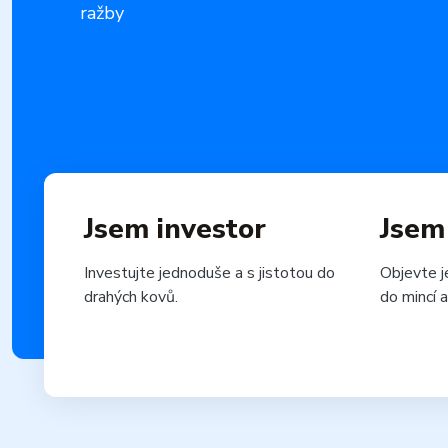
ražby
Jsem investor
Jsem
Investujte jednoduše a s jistotou do
Objevte j
drahých kovů.
do mincí a