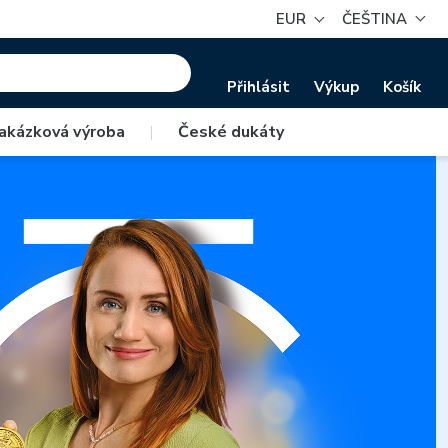
EUR
ČEŠTINA
Přihlásit
Výkup
Košík
akázková výroba
|
České dukáty