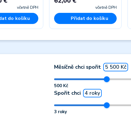
0 €
62,00 €
včetně DPH
včetně DPH
dat do košíku
Přidat do košíku
Měsíčně chci spořit
5 500 Kč
500 Kč
Spořit chci
4 roky
3 roky