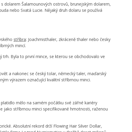
ad i s dolarem Šalamounových ostrovů, brunejským dolarem,
rbuda nebo Svatá Lucie. Nějaký druh dolaru se používá
ovského
stříbra
: Joachmisthaler, zkráceně thaler nebo česky
íbrných mincí.
 trh. Byla to první mince, se kterou se obchodovalo ve
ovět a nakonec se český tolar, německý taler, maďarský
cným výrazem označující kvalitní stříbrnou minci.
h platidlo mělo na samém počátku své zářné kariéry
je jako stříbrnou minci specifikované hmotnosti, raženou
cké. Absolutní rekord drží Flowing Hair Silver Dollar,