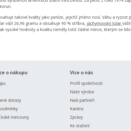
ruhu vyraženou americkou státní mincovnou. Za peníz z roku 1974 zap
korun.
osahuje takové kvality jako peníze, jejichž jméno nosí. Váhu a ryzost
lar váží 26,96 gramu a obsahuje 90 % stříbra,
jáchymovský tolar
váži
vysoké hodnoty a kvalitu neměly totiž žádné mince, kterým se lidově
ce o nákupu
Více o nás
upu
Profil společnosti
Naše výroba
dené dotazy
Naši partneři
podmínky
Kariéra
České mincovny
Zprávy
Ke stažení