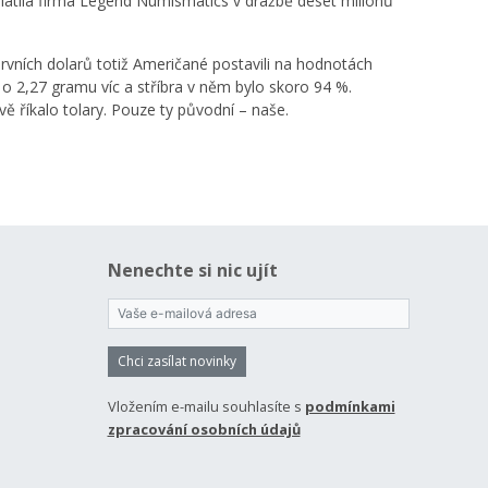
latila firma Legend Numismatics v dražbě deset milionů
 prvních dolarů totiž Američané postavili na hodnotách
l o 2,27 gramu víc a stříbra v něm bylo skoro 94 %.
 říkalo tolary. Pouze ty původní – naše.
Nenechte si nic ujít
Chci zasílat novinky
Vložením e-mailu souhlasíte s
podmínkami
zpracování osobních údajů