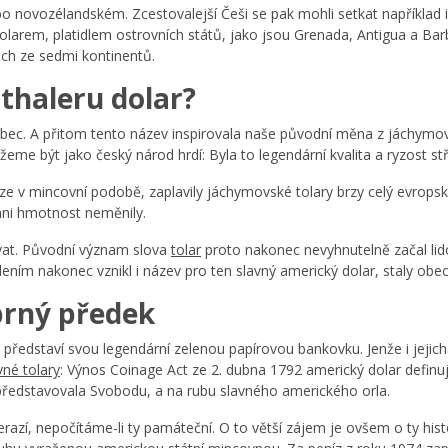
ebo novozélandském. Zcestovalejší Češi se pak mohli setkat napříkl
dolarem, platidlem ostrovních států, jako jsou Grenada, Antigua a Ba
ech ze sedmi kontinentů.
sthaleru dolar?
vůbec. A přitom tento název inspirovala naše původní měna z jáchym
me být jako český národ hrdí: Byla to legendární kvalita a ryzost stř
e v mincovní podobě, zaplavily jáchymovské tolary brzy celý evropský
 ani hmotnost neměnily.
ovat. Původní význam slova
tolar
proto nakonec nevyhnutelně začal lid
molením nakonec vznikl i název pro ten slavný americký dolar, staly obe
íbrný předek
ředstaví svou legendární zelenou papírovou bankovku. Jenže i jejic
vné tolary
: Výnos Coinage Act ze 2. dubna 1792 americký dolar definu
 představovala Svobodu, a na rubu slavného amerického orla.
í, nepočítáme-li ty památeční. O to větší zájem je ovšem o ty histori