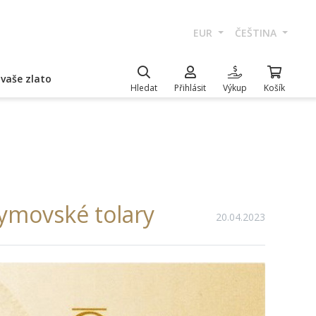
EUR
ČEŠTINA
vaše zlato
Hledat
Přihlásit
Výkup
Košík
hymovské tolary
20.04.2023