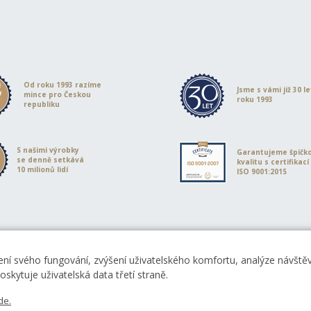
Od roku 1993 razíme
Jsme s vámi již 30 l
mince pro Českou
roku 1993
republiku
S našimi výrobky
Garantujeme špičk
se denně setkává
kvalitu s certifikací
10 milionů lidí
ISO 9001:2015
ní svého fungování, zvýšení uživatelského komfortu, analýze návštěvn
skytuje uživatelská data třetí straně.
de.