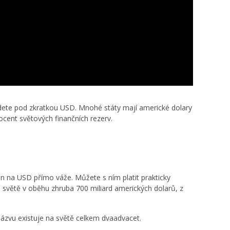
ajdete pod zkratkou USD. Mnohé státy mají americké dolary
ocent světových finančních rezerv.
n na USD přímo váže. Můžete s ním platit prakticky
lém světě v oběhu zhruba 700 miliard amerických dolarů, z
názvu existuje na světě celkem dvaadvacet.