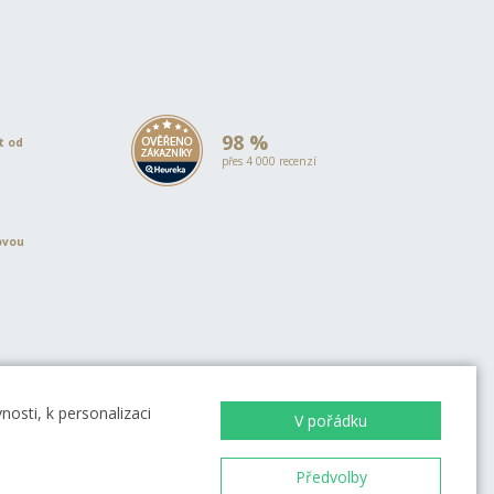
98 %
et od
přes 4 000 recenzí
ovou
EVROPSKÁ UNIE
Evropský fond pro regionální rozvoj
OP Podnikání a inovace pro
osti, k personalizaci
V pořádku
konkurenceschopnost
EVROPSKÁ UNIE
Evropský fond pro regionální rozvoj
Investice do vaší budoucnosti
Předvolby