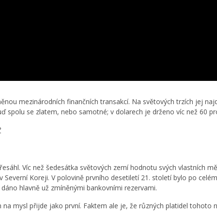
měnou mezinárodních finančních transakcí. Na světových trzích jej n
uď spolu se zlatem, nebo samotné; v dolarech je drženo víc než 60 pr
?
esáhl. Víc než šedesátka světových zemí hodnotu svých vlastních mě
 v Severní Koreji. V polovině prvního desetiletí 21. století bylo po ce
le dáno hlavně už zmíněnými bankovními rezervami.
a mysl přijde jako první. Faktem ale je, že různých platidel tohoto 