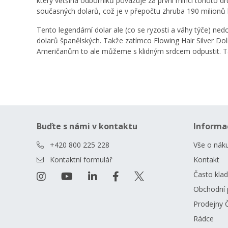
který většina odborníků považuje za první minci tohoto d
současných dolarů, což je v přepočtu zhruba 190 milionů 
Tento legendární dolar ale (co se ryzosti a váhy týče) ned
dolarů španělských. Takže zatímco Flowing Hair Silver Dol
Američanům to ale můžeme s klidným srdcem odpustit. Tak 
Buďte s námi v kontaktu
Informa
+420 800 225 228
Vše o nák
Kontaktní formulář
Kontakt
Často kla
Obchodní 
Prodejny 
Rádce