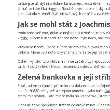
Určitě jste už slyšeli o dolaru kanadském, australském n
jemuž se také říká ringgit, případně s východokaribským 
jako platidlo v téměř čtyřiceti světových zemích a na čtyř
Jak se mohl stát z Joachmi
Podtrženo sečteno, dolar je nejčastější označení měny 
–
tolar
. Klíčem k úspěchu tohoto názvu bylo něco, nač může
Vzhledem k tomu, že se z Čech stříbro smělo vyvážet pouz
velkém. Měna byla notoricky známá tím, že se její ryzost
Ostatní výrobci tyto oblíbené mince začali brzy napodob
tallér, italský tallero i třeba nizozemský daler, z nějž ko
Zelená bankovka a její stř
Současní Američané si při zmínce o dolarech samozřejmě p
nejdůležitější měny světa stejnou podobu –⁠ jako naše
sla
státní mincovnou. Tato mince měla na líci postavu, která
Dnes už se ve Spojených státech dolarové mince vůbec neraz