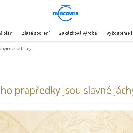
í plán
Zlaté spoření
Zakázková výroba
Vykoupíme i 
áchymovské tolary
Jeho prapředky jsou slavné jác