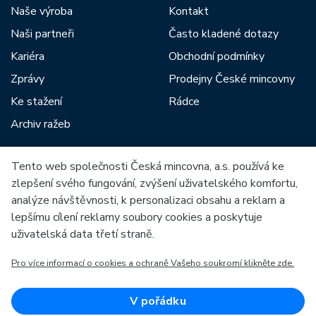
Naše výroba
Kontakt
Naši partneři
Často kladené dotazy
Kariéra
Obchodní podmínky
Zprávy
Prodejny České mincovny
Ke stažení
Rádce
Archiv ražeb
Tento web společnosti Česká mincovna, a.s. používá ke
Mezi naše partnery patří:
zlepšení svého fungování, zvýšení uživatelského komfortu,
analýze návštěvnosti, k personalizaci obsahu a reklam a
lepšímu cílení reklamy soubory cookies a poskytuje
uživatelská data třetí straně.
Pro více informací o cookies a ochraně Vašeho soukromí klikněte zde.
Evropská unie
Evropský fond pro regionální rozvoj
OP Podnikání a inovace pro konkurenceschopnost
Evropská unie
V pořádku
Evropský fond pro regionální rozvoj