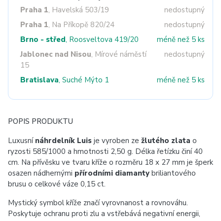
Praha 1
, Havelská 503/19
nedostupný
Praha 1
, Na Příkopě 820/24
nedostupný
Brno - střed
, Roosveltova 419/20
méně než 5 ks
Jablonec nad Nisou
, Mírové náměstí
nedostupný
15
Bratislava
, Suché Mýto 1
méně než 5 ks
POPIS PRODUKTU
Luxusní
náhrdelník Luis
je vyroben ze
žlutého zlata
o
ryzosti 585/1000 a hmotnosti 2,50 g. Délka řetízku činí 40
cm. Na přívěsku ve tvaru kříže o rozměru 18 x 27 mm je šperk
osazen nádhernými
přírodními diamanty
briliantového
brusu o celkové váze 0,15 ct.
Mystický symbol kříže značí vyrovnanost a rovnováhu.
Poskytuje ochranu proti zlu a vstřebává negativní energii,