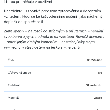
kterou proměňuje v pozitivní.
Náhrdelník Luis vyniká precizním zpracováním a decentním
vzhledem. Hodí se ke každodennímu nošení i jako nádherný
doplněk do společnosti.
Zlaté šperky – na rozdíl od stříbrných a bižuterních – nemění
svou barvu a jejich hodnota je na vzestupu. Rovněž diamanty
– oproti jiným drahým kamenům – neztrácejí díky svým
výjimečným vlastnostem na lesku ani na ceně.
Číslo
83050-699
Číslovaná emise
Ne
Certifikát
Standardní
Materiál
Zlato