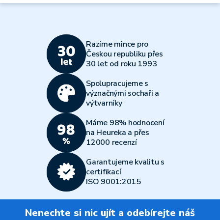
Razíme mince pro
Českou republiku přes
30 let od roku 1993
Spolupracujeme s
význačnými sochaři a
výtvarníky
Máme 98% hodnocení
na Heureka a přes
12000 recenzí
Garantujeme kvalitu s
certifikací
ISO 9001:2015
Nenechte si nic ujít a odebírejte náš