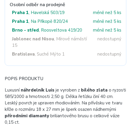
Osobní odběr na prodejně
Praha 1
, Havelská 503/19
méně než 5 ks
Praha 1
, Na Příkopě 820/24
méně než 5 ks
Brno - střed
, Roosveltova 419/20
méně než 5 ks
Jablonec nad Nisou
, Mírové náměstí
nedostupný
15
Bratislava
, Suché Mýto 1
nedostupný
POPIS PRODUKTU
Luxusní
náhrdelník Luis
je vyroben z
bílého zlata
o ryzosti
585/1000 a hmotnosti 2,50 g. Délka řetízku činí 40 cm.
Lesklý povrch je upraven rhodiováním. Na přívěsku ve tvaru
kříže o rozměru 18 x 27 mm je šperk osazen nádhernými
přírodními diamanty
briliantového brusu o celkové váze
0,15 ct.