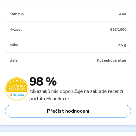
Kamínky
Ano
Ryzost
585/1000
Váha
2,5 g
Balení
Koženková etue
98 %
zákazníků nás doporučuje na základě recenzí
portálu Heureka.cz
Přečíst hodnocení