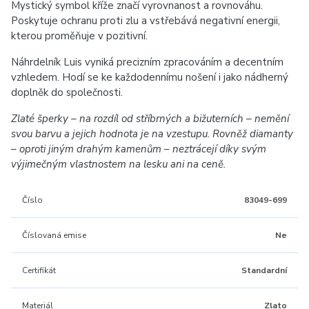
Mystický symbol kříže značí vyrovnanost a rovnováhu.
Poskytuje ochranu proti zlu a vstřebává negativní energii,
kterou proměňuje v pozitivní.
Náhrdelník Luis vyniká precizním zpracováním a decentním
vzhledem. Hodí se ke každodennímu nošení i jako nádherný
doplněk do společnosti.
Zlaté šperky – na rozdíl od stříbrných a bižuterních – nemění
svou barvu a jejich hodnota je na vzestupu. Rovněž diamanty
– oproti jiným drahým kamenům – neztrácejí díky svým
výjimečným vlastnostem na lesku ani na ceně.
Číslo
83049-699
Číslovaná emise
Ne
Certifikát
Standardní
Materiál
Zlato