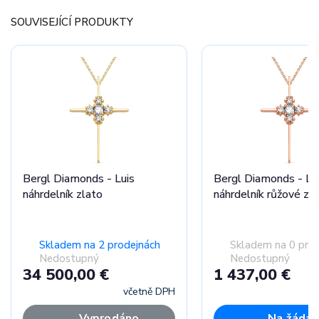
SOUVISEJÍCÍ PRODUKTY
Bergl Diamonds - Luis
Bergl Diamonds - Lu
náhrdelník zlato
náhrdelník růžové zl
Skladem na 2 prodejnách
Skladem na 0 pro
Nedostupný
Nedostupný
34 500,00 €
1 437,00 €
včetně DPH
Vyprodáno
Na žádan