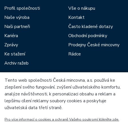
Profil společnosti
Vše o nákupu
Naše výroba
Kontakt
Naši partneři
Často kladené dotazy
Kariéra
Obchodní podmínky
Zprávy
Prodejny České mincovny
Ke stažení
Rádce
Archiv ražeb
Tento web společnosti Česká mincovna, a.s. používá ke
Mezi naše partnery patří:
zlepšení svého fungování, zvýšení uživatelského komfortu,
analýze návštěvnosti, k personalizaci obsahu a reklam a
lepšímu cílení reklamy soubory cookies a poskytuje
uživatelská data třetí straně.
Pro více informací o cookies a ochraně Vašeho soukromí klikněte zde.
Evropská unie
Evropský fond pro regionální rozvoj